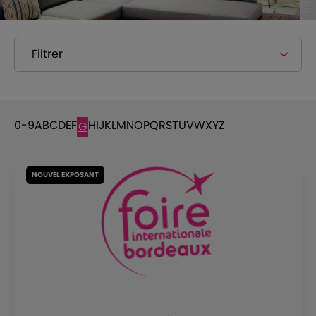
Filtrer
0-9
A
B
C
D
E
F
H
I
J
K
L
M
N
O
P
Q
R
S
T
U
V
W
X
Y
Z
G
NOUVEL EXPOSANT