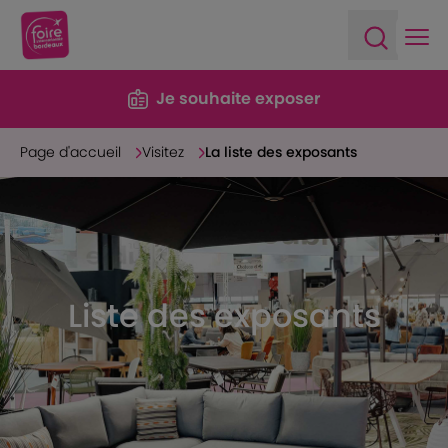
Ope
Open sea
Je souhaite exposer
Page d'accueil
Visitez
La liste des exposants
Liste des exposants