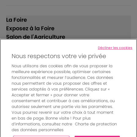
La Foire
Exposez à la Foire
Salon de l'Agriculture
Décliner les cookies
Suivez-nous
Nous respectons votre vie privée
Nous utilisons des cookies afin de vous proposer la
meilleure expérience possible, optimiser certaines
fonctionnalités et mesurer l’audience. Ces données
nous permettent de vous proposer des offres et
services adaptés à vos préférences. Cliquez sur «
Accepter et fermer » pour donner votre
© Bordeaux Events And More | Rue Jean Samazeuilh - CS
consentement et contribuer à ces améliorations, ou
autorisez seulement une partie via les paramètres.
20088 - 33070 Bordeaux cedex - France
Vous pourrez revenir sur votre choix à tout moment
Mentions légales
|
en bas de page. Bonne visite ! Pour plus
Règlement général des manifestations
|
d’informations, consultez notre
Charte de protection
Un événement organisé par Bordeaux Events And More
|
des données personnelles
Charte de protection des données personnelles
|