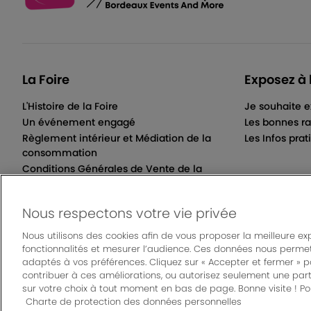
La Foire
Exposez à 
L'Histoire de la Foire
Je souhaite e
Un événement engagé
Les bonnes ra
Règlement intérieur et Médiation de la
Les Infos prat
consommation
Conditions Générales de Vente de la
Billetterie Électronique
Nous respectons votre vie privée
Nous utilisons des cookies afin de vous proposer la meilleure ex
fonctionnalités et mesurer l’audience. Ces données nous permet
© Bordeaux Even
adaptés à vos préférences. Cliquez sur « Accepter et fermer » 
Mentions légales
|
Règlement général des manifes
contribuer à ces améliorations, ou autorisez seulement une part
sur votre choix à tout moment en bas de page. Bonne visite ! Pou
Charte de protection des données personnelles