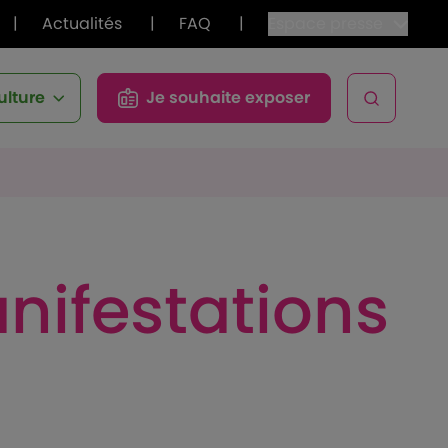
|
Actualités
|
FAQ
|
Espace presse
ulture
Je souhaite exposer
Open sea
nifestations