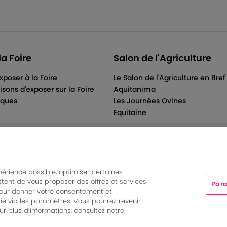
la Foire
Salon de l'Agriculture
xposer à la Foire
Le Salon de l'Agriculture en Bref
isons d'exposer sur la Foire
Aquitanima
iques
Les Journées Ovines
Equitaine
périence possible, optimiser certaines
tent de vous proposer des offres et services
Para
ts And More | Rue Jean Samazeuilh - CS 20088 - 33070 Bordeau
pour donner votre consentement et
tations
|
Un événement organisé par Bordeaux Events And More
ie via les paramètres. Vous pourrez revenir
Paramètres des cookies
r plus d’informations, consultez notre