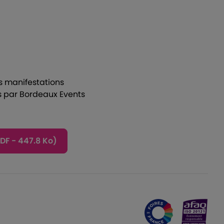
s manifestations
s par
Bordeaux Events
DF - 447.8 Ko)