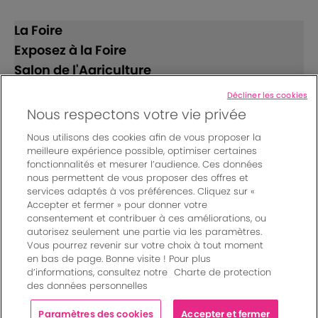
La Foire
Exposez à la Foire
Salon de l'Agriculture
Décliner les cookies
Suivez-nous
Nous respectons votre vie privée
Nous utilisons des cookies afin de vous proposer la
meilleure expérience possible, optimiser certaines
fonctionnalités et mesurer l’audience. Ces données
nous permettent de vous proposer des offres et
services adaptés à vos préférences. Cliquez sur «
Accepter et fermer » pour donner votre
© Bordeaux Events And More | Rue Jean Samazeuilh - CS
consentement et contribuer à ces améliorations, ou
autorisez seulement une partie via les paramètres.
20088 - 33070 Bordeaux cedex - France
Vous pourrez revenir sur votre choix à tout moment
Mentions légales
|
en bas de page. Bonne visite ! Pour plus
Règlement général des manifestations
|
d’informations, consultez notre
Charte de protection
Un événement organisé par Bordeaux Events And More
|
des données personnelles
Charte de protection des données personnelles
|
Paramètres des cookies
Paramètres des cookies
Accepter et fermer