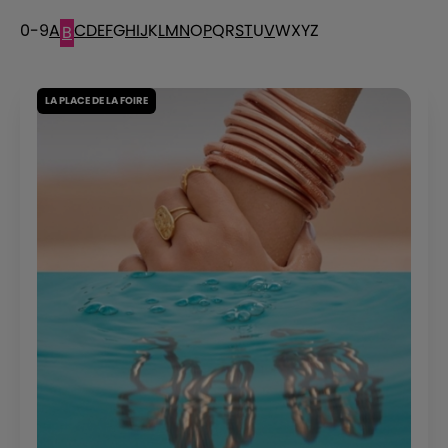
0-9
A
C
D
E
F
G
H
I
J
K
L
M
N
O
P
Q
R
S
T
U
V
W
X
Y
Z
B
LA PLACE DE LA FOIRE