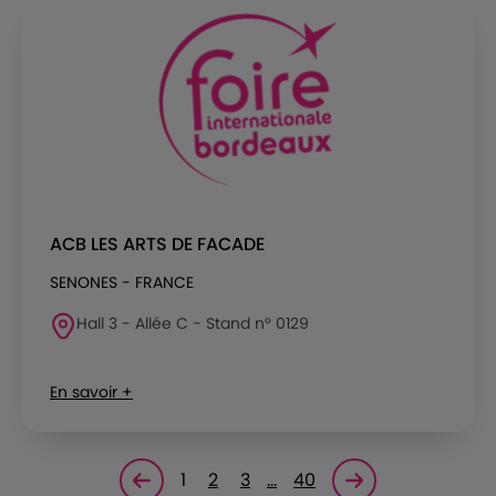
ACB LES ARTS DE FACADE
SENONES - FRANCE
Hall 3 - Allée C - Stand n° 0129
En savoir +
1
2
3
…
40
Page précédente
Page suivante<