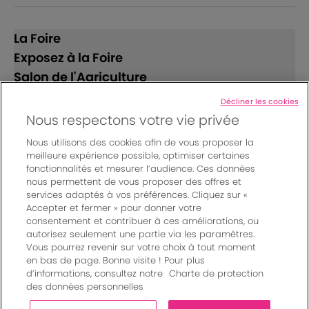
La Foire
Exposez à la Foire
Salon de l'Agriculture
Décliner les cookies
Suivez-nous
Nous respectons votre vie privée
Nous utilisons des cookies afin de vous proposer la
meilleure expérience possible, optimiser certaines
fonctionnalités et mesurer l’audience. Ces données
nous permettent de vous proposer des offres et
services adaptés à vos préférences. Cliquez sur «
Accepter et fermer » pour donner votre
© Bordeaux Events And More | Rue Jean Samazeuilh - CS
consentement et contribuer à ces améliorations, ou
autorisez seulement une partie via les paramètres.
20088 - 33070 Bordeaux cedex - France
Vous pourrez revenir sur votre choix à tout moment
Mentions légales
|
en bas de page. Bonne visite ! Pour plus
Règlement général des manifestations
|
d’informations, consultez notre
Charte de protection
Un événement organisé par Bordeaux Events And More
|
des données personnelles
Charte de protection des données personnelles
|
Paramètres des cookies