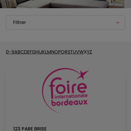
Filtrer
0-9
A
B
C
D
E
F
G
H
I
J
K
L
M
N
O
P
Q
R
S
T
U
V
W
X
Y
Z
123 PARE BRISE