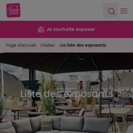
Ope
Open sea
Je souhaite exposer
Page d'accueil
Visitez
La liste des exposants
Liste des exposants