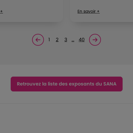
 +
En savoir +
1
2
3
…
40
Page précédente
Page suivante<
Retrouvez la liste des exposants du SANA