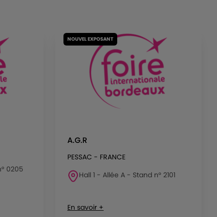
NOUVEL EXPOSANT
A.G.R
PESSAC - FRANCE
 n° 0205
Hall 1 - Allée A - Stand n° 2101
En savoir +