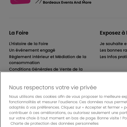
La Foire
Exposez à 
L'Histoire de la Foire
Je souhaite e
Un événement engagé
Les bonnes ra
Règlement intérieur et Médiation de la
Les Infos prat
consommation
Conditions Générales de Vente de la
Billetterie Électronique
Nous respectons votre vie privée
Nous utilisons des cookies afin de vous proposer la meilleure ex
fonctionnalités et mesurer l’audience. Ces données nous permet
© Bordeaux Even
adaptés à vos préférences. Cliquez sur « Accepter et fermer » 
Mentions légales
|
Règlement général des manifes
contribuer à ces améliorations, ou autorisez seulement une part
sur votre choix à tout moment en bas de page. Bonne visite ! Pou
Charte de protection des données personnelles