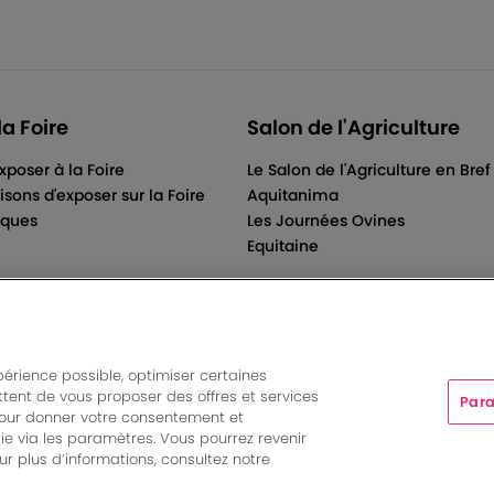
la Foire
Salon de l'Agriculture
xposer à la Foire
Le Salon de l'Agriculture en Bref
isons d'exposer sur la Foire
Aquitanima
iques
Les Journées Ovines
Equitaine
périence possible, optimiser certaines
tent de vous proposer des offres et services
Para
ts And More | Rue Jean Samazeuilh - CS 20088 - 33070 Bordeau
pour donner votre consentement et
tations
|
Un événement organisé par Bordeaux Events And More
ie via les paramètres. Vous pourrez revenir
Paramètres des cookies
r plus d’informations, consultez notre