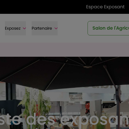
Espace Exposant
Salon de l'Agric
Exposez
Partenaire
iste des exposan