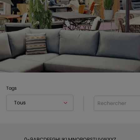
Tags
Rechercher
0-9
A
B
C
D
E
F
G
H
I
J
K
L
M
N
O
P
Q
R
S
T
U
V
W
X
Y
Z