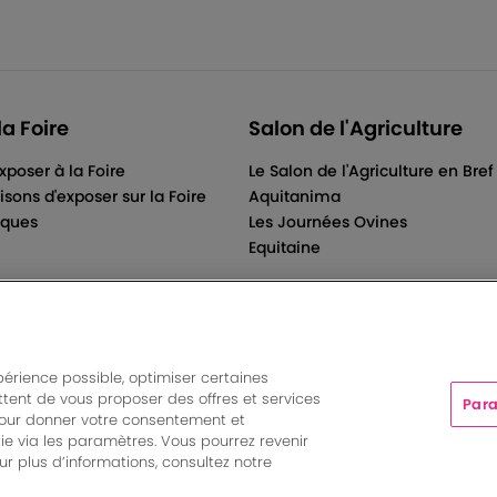
la Foire
Salon de l'Agriculture
xposer à la Foire
Le Salon de l'Agriculture en Bref
isons d'exposer sur la Foire
Aquitanima
iques
Les Journées Ovines
Equitaine
périence possible, optimiser certaines
tent de vous proposer des offres et services
Para
ts And More | Rue Jean Samazeuilh - CS 20088 - 33070 Bordeau
pour donner votre consentement et
tations
|
Un événement organisé par Bordeaux Events And More
ie via les paramètres. Vous pourrez revenir
Paramètres des cookies
r plus d’informations, consultez notre