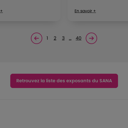
 +
En savoir +
1
2
3
…
40
Page précédente
Page suivante<
Retrouvez la liste des exposants du SANA