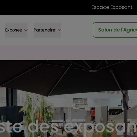
Espace Exposant
Salon de l'Agric
Exposez
Partenaire
iste des exposan