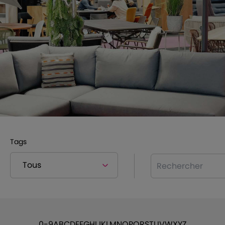
Tags
Rechercher
0-9
A
B
C
D
E
F
G
H
I
J
K
L
M
N
O
P
Q
R
S
T
U
V
W
X
Y
Z