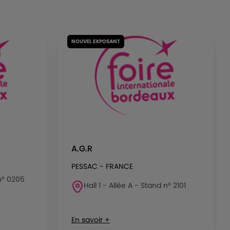
NOUVEL EXPOSANT
A.G.R
PESSAC - FRANCE
 n° 0205
Hall 1 - Allée A - Stand n° 2101
En savoir +