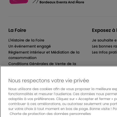
La Foire
Exposez à 
L'Histoire de la Foire
Je souhaite e
Un événement engagé
Les bonnes ra
Règlement intérieur et Médiation de la
Les Infos prat
consommation
Conditions Générales de Vente de la
Billetterie Électronique
Nous respectons votre vie privée
Nous utilisons des cookies afin de vous proposer la meilleure ex
fonctionnalités et mesurer l’audience. Ces données nous permet
© Bordeaux Even
adaptés à vos préférences. Cliquez sur « Accepter et fermer » 
Mentions légales
|
Règlement général des manifes
contribuer à ces améliorations, ou autorisez seulement une part
sur votre choix à tout moment en bas de page. Bonne visite ! Pou
Charte de protection des données personnelles