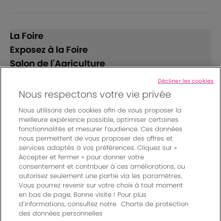
La Foire
Exposez à la Foire
Salon de l'Agriculture
Décliner les cookies
Suivez-nous
Nous respectons votre vie privée
Nous utilisons des cookies afin de vous proposer la
meilleure expérience possible, optimiser certaines
fonctionnalités et mesurer l’audience. Ces données
nous permettent de vous proposer des offres et
services adaptés à vos préférences. Cliquez sur «
Accepter et fermer » pour donner votre
© Bordeaux Events And More | Rue Jean Samazeuilh - CS
consentement et contribuer à ces améliorations, ou
autorisez seulement une partie via les paramètres.
20088 - 33070 Bordeaux cedex - France
Vous pourrez revenir sur votre choix à tout moment
Mentions légales
|
en bas de page. Bonne visite ! Pour plus
Règlement général des manifestations
|
d’informations, consultez notre
Charte de protection
Un événement organisé par Bordeaux Events And More
|
des données personnelles
Charte de protection des données personnelles
|