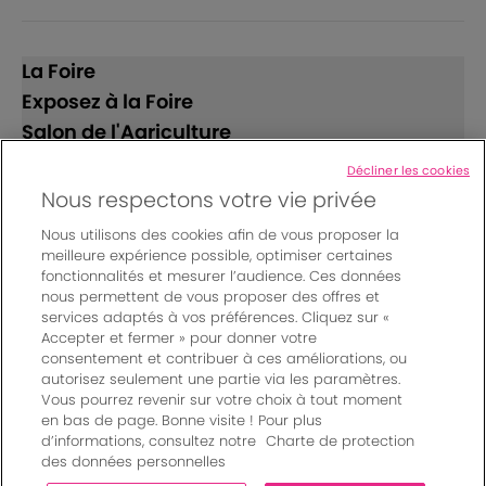
La Foire
Exposez à la Foire
Salon de l'Agriculture
Décliner les cookies
Suivez-nous
Nous respectons votre vie privée
Nous utilisons des cookies afin de vous proposer la
meilleure expérience possible, optimiser certaines
fonctionnalités et mesurer l’audience. Ces données
nous permettent de vous proposer des offres et
services adaptés à vos préférences. Cliquez sur «
Accepter et fermer » pour donner votre
© Bordeaux Events And More | Rue Jean Samazeuilh - CS
consentement et contribuer à ces améliorations, ou
autorisez seulement une partie via les paramètres.
20088 - 33070 Bordeaux cedex - France
Vous pourrez revenir sur votre choix à tout moment
Mentions légales
|
en bas de page. Bonne visite ! Pour plus
Règlement général des manifestations
|
d’informations, consultez notre
Charte de protection
Un événement organisé par Bordeaux Events And More
|
des données personnelles
Charte de protection des données personnelles
|