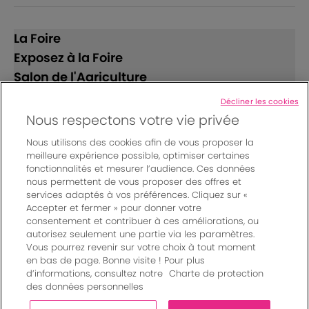
La Foire
Exposez à la Foire
Salon de l'Agriculture
Décliner les cookies
Suivez-nous
Nous respectons votre vie privée
Nous utilisons des cookies afin de vous proposer la
meilleure expérience possible, optimiser certaines
fonctionnalités et mesurer l’audience. Ces données
nous permettent de vous proposer des offres et
services adaptés à vos préférences. Cliquez sur «
Accepter et fermer » pour donner votre
© Bordeaux Events And More | Rue Jean Samazeuilh - CS
consentement et contribuer à ces améliorations, ou
autorisez seulement une partie via les paramètres.
20088 - 33070 Bordeaux cedex - France
Vous pourrez revenir sur votre choix à tout moment
Mentions légales
|
en bas de page. Bonne visite ! Pour plus
Règlement général des manifestations
|
d’informations, consultez notre
Charte de protection
Un événement organisé par Bordeaux Events And More
|
des données personnelles
Charte de protection des données personnelles
|
Paramètres des cookies