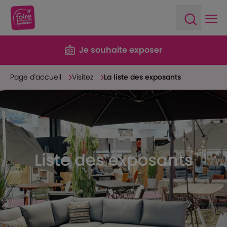
Ope
Open sea
Je souhaite exposer
Page d'accueil
Visitez
La liste des exposants
Liste des exposants