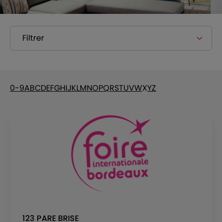
Filtrer
0-9
A
B
C
D
E
F
G
H
I
J
K
L
M
N
O
P
Q
R
S
T
U
V
W
X
Y
Z
123 PARE BRISE