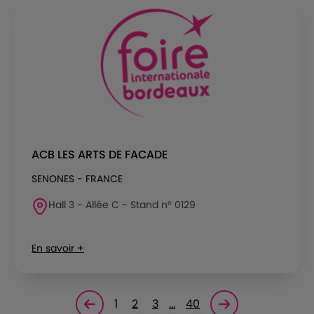
ACB LES ARTS DE FACADE
SENONES - FRANCE
Hall 3 - Allée C - Stand n° 0129
En savoir +
1
2
3
…
40
Page précédente
Page suivante<