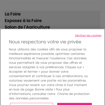
La Foire
Exposez à la Foire
Salon de l'Agriculture
Décliner les cookies
Suivez-nous
Nous respectons votre vie privée
Nous utilisons des cookies afin de vous proposer la
meilleure expérience possible, optimiser certaines
fonctionnalités et mesurer l’audience. Ces données
nous permettent de vous proposer des offres et
services adaptés à vos préférences. Cliquez sur «
Accepter et fermer » pour donner votre
© Bordeaux Events And More | Rue Jean Samazeuilh - CS
consentement et contribuer à ces améliorations, ou
autorisez seulement une partie via les paramètres.
20088 - 33070 Bordeaux cedex - France
Vous pourrez revenir sur votre choix à tout moment
Mentions légales
|
en bas de page. Bonne visite ! Pour plus
Règlement général des manifestations
|
d’informations, consultez notre
Charte de protection
Un événement organisé par Bordeaux Events And More
|
des données personnelles
Charte de protection des données personnelles
|
Paramètres des cookies