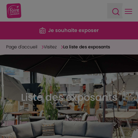
Ope
Open sea
Je souhaite exposer
Page d'accueil
Visitez
La liste des exposants
Liste des exposants