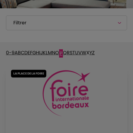
Filtrer
0-9
A
B
C
D
E
F
G
H
I
J
K
L
M
N
O
Q
R
S
T
U
V
W
X
Y
Z
P
LA PLACE DE LA FOIRE