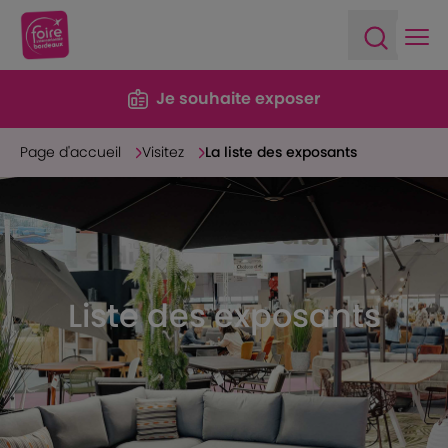
Ope
Open sea
Je souhaite exposer
Page d'accueil
Visitez
La liste des exposants
Liste des exposants