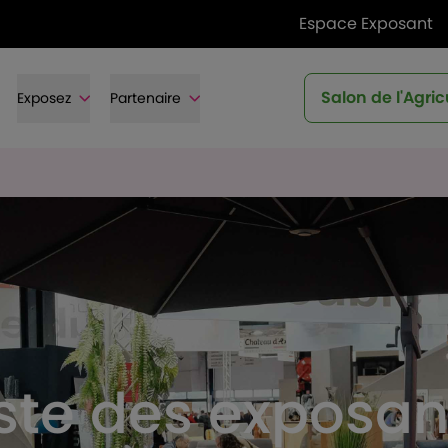
Espace Exposant
Salon de l'Agric
Exposez
Partenaire
iste des exposan