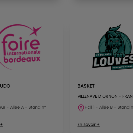
LUDO
BASKET
VILLENAVE D ORNON - FRA
eur - Allée A - Stand n°
Hall 1 - Allée B - Stand
 +
En savoir +