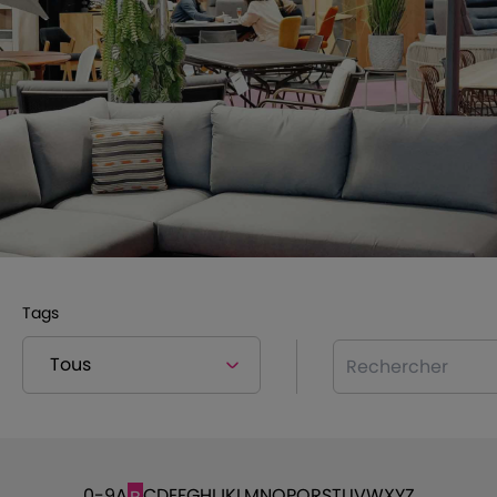
Tags
Rechercher
0-9
A
C
D
E
F
G
H
I
J
K
L
M
N
O
P
Q
R
S
T
U
V
W
X
Y
Z