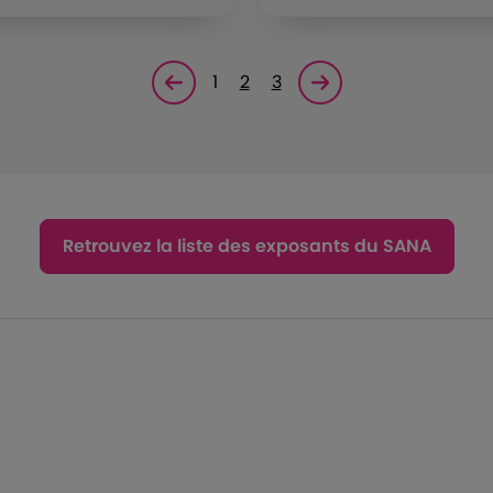
1
2
3
Page précédente
Page suivante<
Retrouvez la liste des exposants du SANA