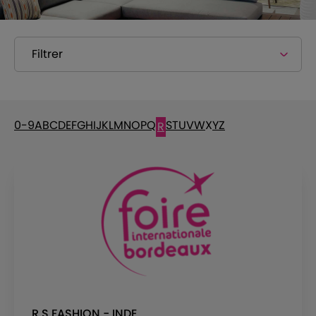
Filtrer
0-9
A
B
C
D
E
F
G
H
I
J
K
L
M
N
O
P
Q
S
T
U
V
W
X
Y
Z
R
R.S FASHION - INDE