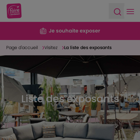
Ope
Open sea
Je souhaite exposer
Page d'accueil
Visitez
La liste des exposants
Liste des exposants