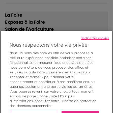
La Foire
Exposez à la Foire
Salon de l'Agriculture
Décliner les cookies
Suivez-nous
Nous respectons votre vie privée
Nous utilisons des cookies afin de vous proposer la
meilleure expérience possible, optimiser certaines
fonctionnalités et mesurer l’audience. Ces données
nous permettent de vous proposer des offres et
services adaptés à vos préférences. Cliquez sur «
Accepter et fermer » pour donner votre
© Bordeaux Events And More | Rue Jean Samazeuilh - CS
consentement et contribuer à ces améliorations, ou
autorisez seulement une partie via les paramètres.
20088 - 33070 Bordeaux cedex - France
Vous pourrez revenir sur votre choix à tout moment
Mentions légales
|
en bas de page. Bonne visite ! Pour plus
Règlement général des manifestations
|
d’informations, consultez notre
Charte de protection
Un événement organisé par Bordeaux Events And More
|
des données personnelles
Charte de protection des données personnelles
|
Paramètres des cookies