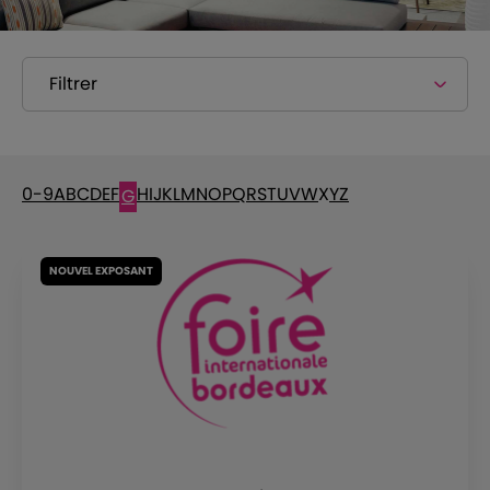
Filtrer
0-9
A
B
C
D
E
F
H
I
J
K
L
M
N
O
P
Q
R
S
T
U
V
W
X
Y
Z
G
NOUVEL EXPOSANT