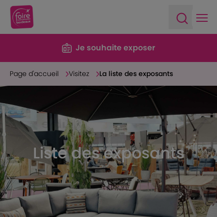
Ope
Open sea
Je souhaite exposer
Page d'accueil
Visitez
La liste des exposants
Liste des exposants