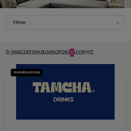
Filtrer
0-9
A
B
C
D
E
F
G
H
I
J
K
L
M
N
O
P
Q
R
S
U
V
W
X
Y
Z
T
TROPHÉE GUSTAVE