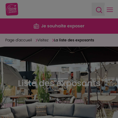
Ope
Open sea
Je souhaite exposer
Page d'accueil
Visitez
La liste des exposants
Liste des exposants