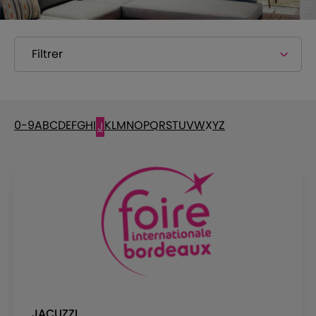
Filtrer
0-9
A
B
C
D
E
F
G
H
I
K
L
M
N
O
P
Q
R
S
T
U
V
W
X
Y
Z
J
JACUZZI