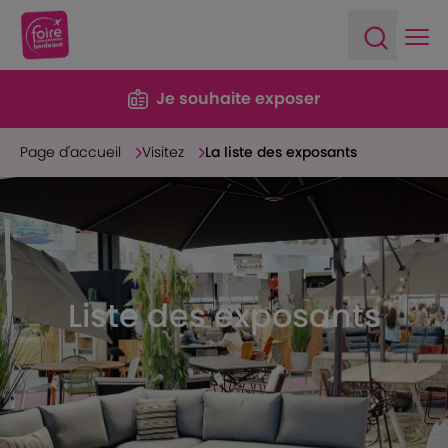
Ope
Open sea
Je souhaite exposer
Page d'accueil
Visitez
La liste des exposants
Liste des exposants