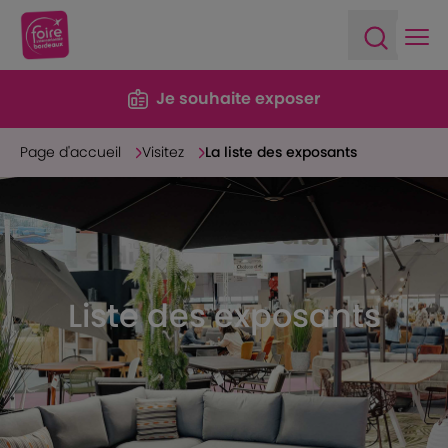
Ope
Open sea
Je souhaite exposer
Page d'accueil
Visitez
La liste des exposants
Liste des exposants