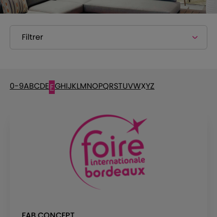
Filtrer
0-9
A
B
C
D
E
G
H
I
J
K
L
M
N
O
P
Q
R
S
T
U
V
W
X
Y
Z
F
FAB CONCEPT