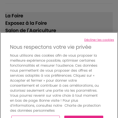
La Foire
Exposez à la Foire
Salon de l'Agriculture
Décliner les cookies
Suivez-nous
Nous respectons votre vie privée
Nous utilisons des cookies afin de vous proposer la
meilleure expérience possible, optimiser certaines
fonctionnalités et mesurer l’audience. Ces données
nous permettent de vous proposer des offres et
services adaptés à vos préférences. Cliquez sur «
Accepter et fermer » pour donner votre
© Bordeaux Events And More | Rue Jean Samazeuilh - CS
consentement et contribuer à ces améliorations, ou
autorisez seulement une partie via les paramètres.
20088 - 33070 Bordeaux cedex - France
Vous pourrez revenir sur votre choix à tout moment
Mentions légales
|
en bas de page. Bonne visite ! Pour plus
Règlement général des manifestations
|
d’informations, consultez notre
Charte de protection
Un événement organisé par Bordeaux Events And More
|
des données personnelles
Charte de protection des données personnelles
|
Paramètres des cookies