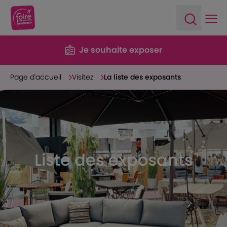
Ope
Open sea
Je souhaite exposer
Page d'accueil
Visitez
La liste des exposants
Liste des exposants