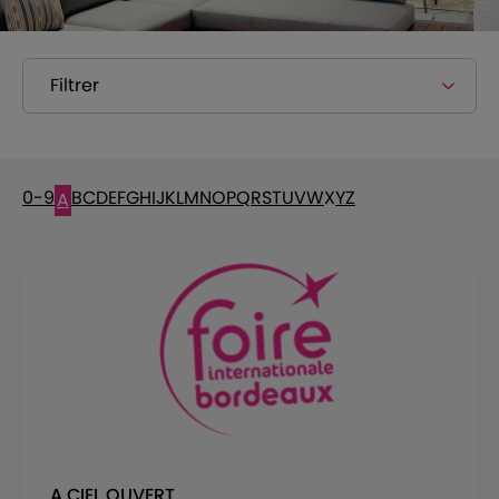
Filtrer
0-9
B
C
D
E
F
G
H
I
J
K
L
M
N
O
P
Q
R
S
T
U
V
W
X
Y
Z
A
A CIEL OUVERT