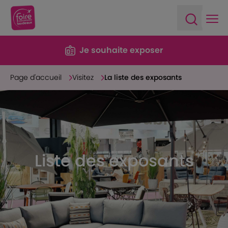
Ope
Open sea
Je souhaite exposer
Page d'accueil
Visitez
La liste des exposants
Liste des exposants