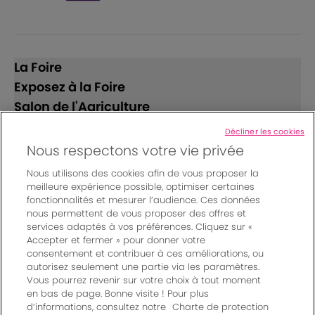
La Foire
Exposez à la Foire
Salon de l'Agriculture
Décliner les cookies
Suivez-nous
Nous respectons votre vie privée
Nous utilisons des cookies afin de vous proposer la
meilleure expérience possible, optimiser certaines
fonctionnalités et mesurer l’audience. Ces données
nous permettent de vous proposer des offres et
services adaptés à vos préférences. Cliquez sur «
Accepter et fermer » pour donner votre
© Bordeaux Events And More | Rue Jean Samazeuilh - CS
consentement et contribuer à ces améliorations, ou
autorisez seulement une partie via les paramètres.
20088 - 33070 Bordeaux cedex - France
Vous pourrez revenir sur votre choix à tout moment
Mentions légales
|
en bas de page. Bonne visite ! Pour plus
Règlement général des manifestations
|
d’informations, consultez notre
Charte de protection
Un événement organisé par Bordeaux Events And More
|