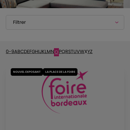
Filtrer
0-9
A
B
C
D
E
F
G
H
I
J
K
L
M
N
P
Q
R
S
T
U
V
W
X
Y
Z
O
NOUVEL EXPOSANT
LA PLACE DE LA FOIRE