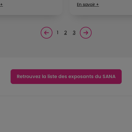
 +
En savoir +
1
2
3
Page précédente
Page suivante<
Retrouvez la liste des exposants du SANA