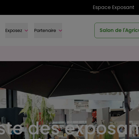
Espace Exposant
Salon de l'Agric
Exposez
Partenaire
iste des exposan