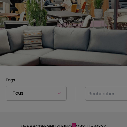
Tags
Rechercher
0-9
A
B
C
D
E
F
G
H
I
J
K
L
M
N
O
Q
R
S
T
U
V
W
X
Y
Z