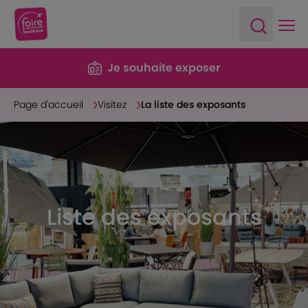
Ope
Open sea
Je souhaite exposer
Page d'accueil
Visitez
La liste des exposants
Liste des exposants