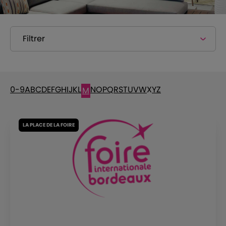
Filtrer
0-9
A
B
C
D
E
F
G
H
I
J
K
L
N
O
P
Q
R
S
T
U
V
W
X
Y
Z
M
LA PLACE DE LA FOIRE