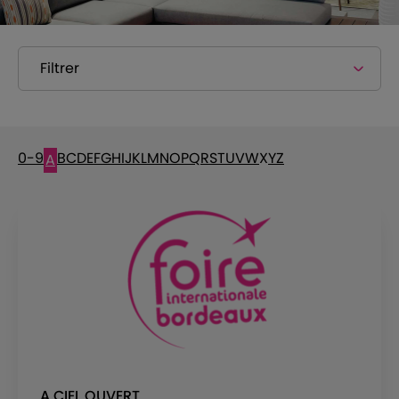
Filtrer
0-9
B
C
D
E
F
G
H
I
J
K
L
M
N
O
P
Q
R
S
T
U
V
W
X
Y
Z
A
A CIEL OUVERT