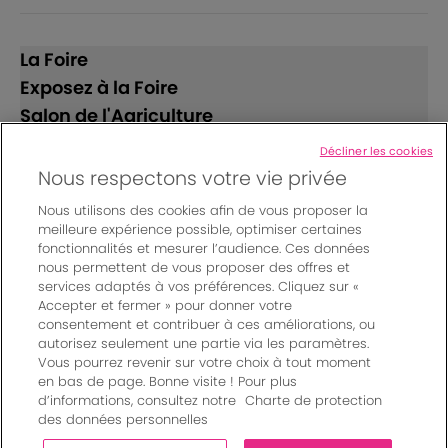
La Foire
Exposez à la Foire
Salon de l'Agriculture
Décliner les cookies
Suivez-nous
Nous respectons votre vie privée
Nous utilisons des cookies afin de vous proposer la
meilleure expérience possible, optimiser certaines
fonctionnalités et mesurer l’audience. Ces données
nous permettent de vous proposer des offres et
services adaptés à vos préférences. Cliquez sur «
Accepter et fermer » pour donner votre
© Bordeaux Events And More | Rue Jean Samazeuilh - CS
consentement et contribuer à ces améliorations, ou
autorisez seulement une partie via les paramètres.
20088 - 33070 Bordeaux cedex - France
Vous pourrez revenir sur votre choix à tout moment
Mentions légales
|
en bas de page. Bonne visite ! Pour plus
Règlement général des manifestations
|
d’informations, consultez notre
Charte de protection
Un événement organisé par Bordeaux Events And More
|
des données personnelles
Charte de protection des données personnelles
|
Paramètres des cookies