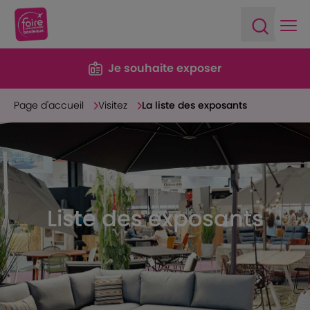
Ope
Open sea
Je souhaite exposer
Page d'accueil
Visitez
La liste des exposants
Liste des exposants