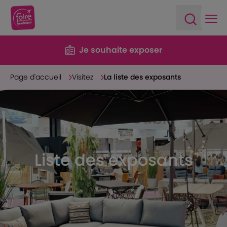
Ope
Open sea
Je souhaite exposer
Page d'accueil
Visitez
La liste des exposants
Liste des exposants