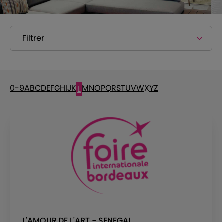
Filtrer
0-9
A
B
C
D
E
F
G
H
I
J
K
M
N
O
P
Q
R
S
T
U
V
W
X
Y
Z
L
L'AMOUR DE L'ART - SENEGAL