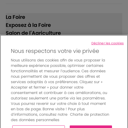
La Foire
Exposez à la Foire
Salon de l'Agriculture
Décliner les cookies
Suivez-nous
Nous respectons votre vie privée
Nous utilisons des cookies afin de vous proposer la
meilleure expérience possible, optimiser certaines
fonctionnalités et mesurer l’audience. Ces données
nous permettent de vous proposer des offres et
services adaptés à vos préférences. Cliquez sur «
Accepter et fermer » pour donner votre
© Bordeaux Events And More | Rue Jean Samazeuilh - CS
consentement et contribuer à ces améliorations, ou
autorisez seulement une partie via les paramètres.
20088 - 33070 Bordeaux cedex - France
Vous pourrez revenir sur votre choix à tout moment
Mentions légales
|
en bas de page. Bonne visite ! Pour plus
Règlement général des manifestations
|
d’informations, consultez notre
Charte de protection
Un événement organisé par Bordeaux Events And More
|
des données personnelles
Charte de protection des données personnelles
|
Paramètres des cookies