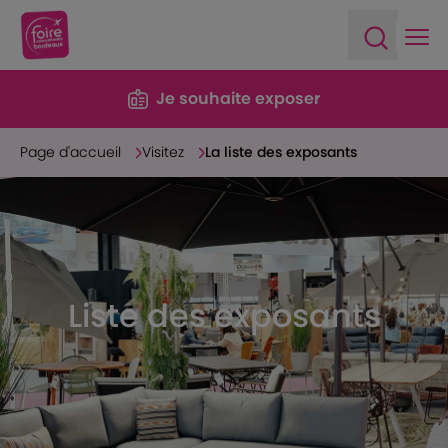
Ope
Open sea
Je souhaite exposer
Page d'accueil
Visitez
La liste des exposants
Liste des exposants