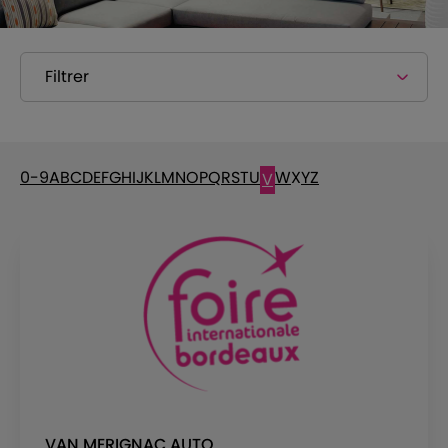
Filtrer
0-9
A
B
C
D
E
F
G
H
I
J
K
L
M
N
O
P
Q
R
S
T
U
W
X
Y
Z
V
VAN MERIGNAC AUTO