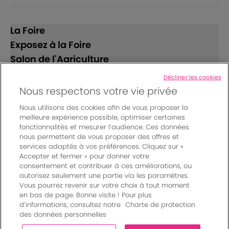
La Foire
Exposez à la Foire
Salon de l'Agriculture
Décliner les cookies
Suivez-nous
Nous respectons votre vie privée
Nous utilisons des cookies afin de vous proposer la
meilleure expérience possible, optimiser certaines
fonctionnalités et mesurer l’audience. Ces données
nous permettent de vous proposer des offres et
services adaptés à vos préférences. Cliquez sur «
Accepter et fermer » pour donner votre
© Bordeaux Events And More | Rue Jean Samazeuilh - CS
consentement et contribuer à ces améliorations, ou
autorisez seulement une partie via les paramètres.
20088 - 33070 Bordeaux cedex - France
Vous pourrez revenir sur votre choix à tout moment
Mentions légales
|
en bas de page. Bonne visite ! Pour plus
Règlement général des manifestations
|
d’informations, consultez notre
Charte de protection
Un événement organisé par Bordeaux Events And More
|
des données personnelles
Charte de protection des données personnelles
|
Paramètres des cookies