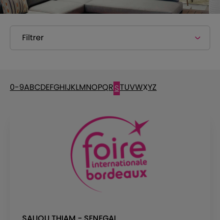
Filtrer
0-9
A
B
C
D
E
F
G
H
I
J
K
L
M
N
O
P
Q
R
T
U
V
W
X
Y
Z
S
SALIOU THIAM - SENEGAL