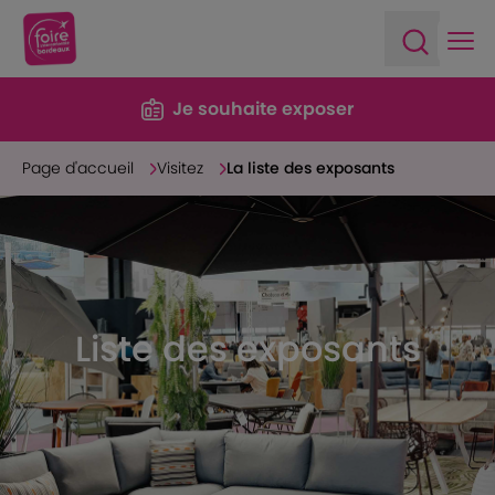
Ope
Open sea
Je souhaite exposer
Page d'accueil
Visitez
La liste des exposants
Liste des exposants