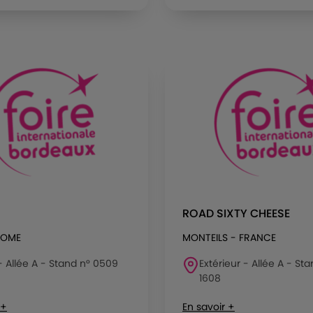
ROAD SIXTY CHEESE
ROME
MONTEILS - FRANCE
 - Allée A - Stand n° 0509
Extérieur - Allée A - St
1608
 +
En savoir +