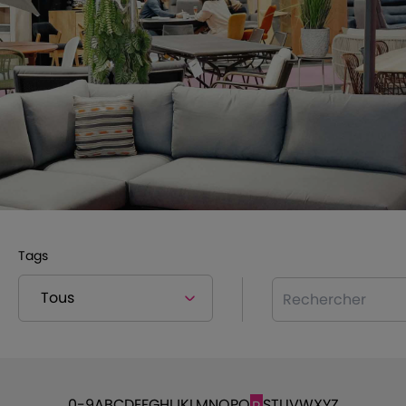
Tags
Rechercher
0-9
A
B
C
D
E
F
G
H
I
J
K
L
M
N
O
P
Q
S
T
U
V
W
X
Y
Z