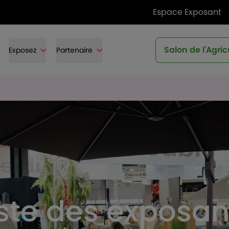
Espace Exposant
Salon de l'Agric
Exposez
Partenaire
iste des exposan