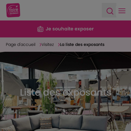
Ope
Open sea
Je souhaite exposer
Page d'accueil
Visitez
La liste des exposants
Liste des exposants