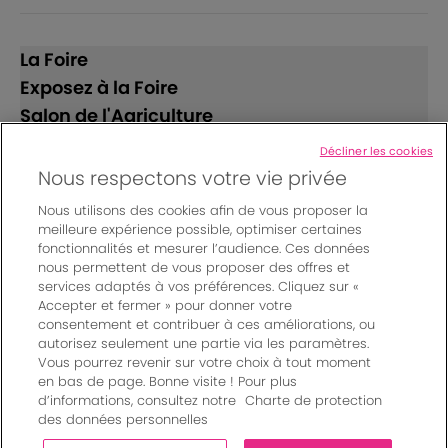
La Foire
Exposez à la Foire
Salon de l'Agriculture
Décliner les cookies
Suivez-nous
Nous respectons votre vie privée
Nous utilisons des cookies afin de vous proposer la
meilleure expérience possible, optimiser certaines
fonctionnalités et mesurer l’audience. Ces données
nous permettent de vous proposer des offres et
services adaptés à vos préférences. Cliquez sur «
Accepter et fermer » pour donner votre
© Bordeaux Events And More | Rue Jean Samazeuilh - CS
consentement et contribuer à ces améliorations, ou
autorisez seulement une partie via les paramètres.
20088 - 33070 Bordeaux cedex - France
Vous pourrez revenir sur votre choix à tout moment
Mentions légales
|
en bas de page. Bonne visite ! Pour plus
Règlement général des manifestations
|
d’informations, consultez notre
Charte de protection
Un événement organisé par Bordeaux Events And More
|
des données personnelles
Charte de protection des données personnelles
|
Paramètres des cookies