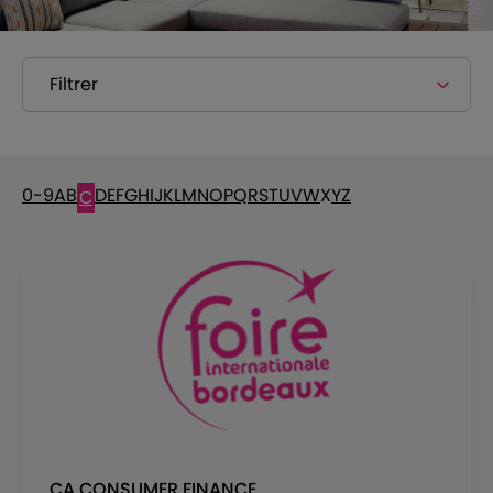
Filtrer
0-9
A
B
D
E
F
G
H
I
J
K
L
M
N
O
P
Q
R
S
T
U
V
W
X
Y
Z
C
CA CONSUMER FINANCE