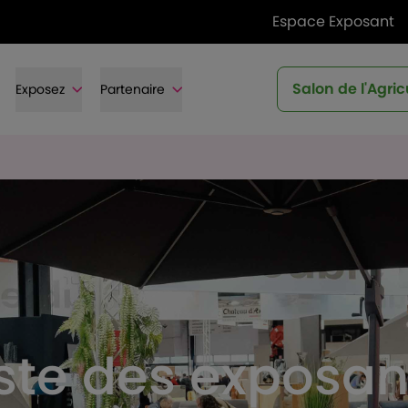
Espace Exposant
Salon de l'Agric
Exposez
Partenaire
iste des exposan