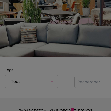
Tags
Rechercher
0-9
A
B
C
D
E
F
G
H
I
J
K
L
M
N
O
P
Q
R
T
U
V
W
X
Y
Z