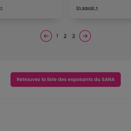
 +
En savoir +
1
2
3
Page précédente
Page suivante<
Retrouvez la liste des exposants du SANA