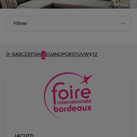
Filtrer
0-9
A
B
C
D
E
F
G
H
I
K
L
M
N
O
P
Q
R
S
T
U
V
W
X
Y
Z
J
JACUZZI