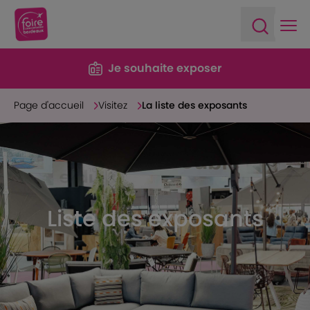
Ope
Open sea
Je souhaite exposer
Page d'accueil
Visitez
La liste des exposants
Liste des exposants