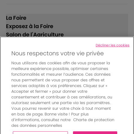
La Foire
Exposez à la Foire
Salon de l'Agriculture
Décliner les cookies
Suivez-nous
Nous respectons votre vie privée
Nous utilisons des cookies afin de vous proposer la
meilleure expérience possible, optimiser certaines
fonctionnalités et mesurer l’audience. Ces données
nous permettent de vous proposer des offres et
services adaptés à vos préférences. Cliquez sur «
Accepter et fermer » pour donner votre
© Bordeaux Events And More | Rue Jean Samazeuilh - CS
consentement et contribuer à ces améliorations, ou
autorisez seulement une partie via les paramètres.
20088 - 33070 Bordeaux cedex - France
Vous pourrez revenir sur votre choix à tout moment
Mentions légales
|
en bas de page. Bonne visite ! Pour plus
Règlement général des manifestations
|
d’informations, consultez notre
Charte de protection
Un événement organisé par Bordeaux Events And More
|
des données personnelles
Charte de protection des données personnelles
|
Paramètres des cookies