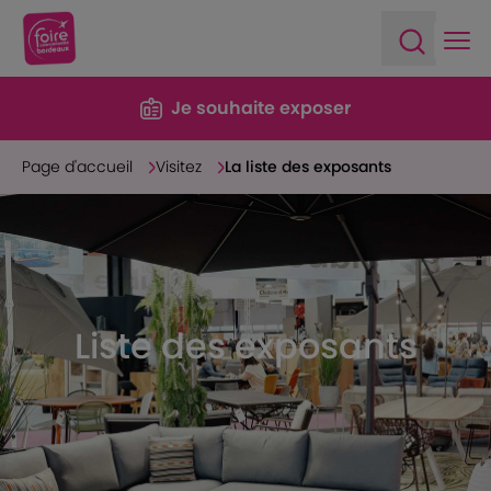
Ope
Open sea
Je souhaite exposer
Page d'accueil
Visitez
La liste des exposants
Liste des exposants