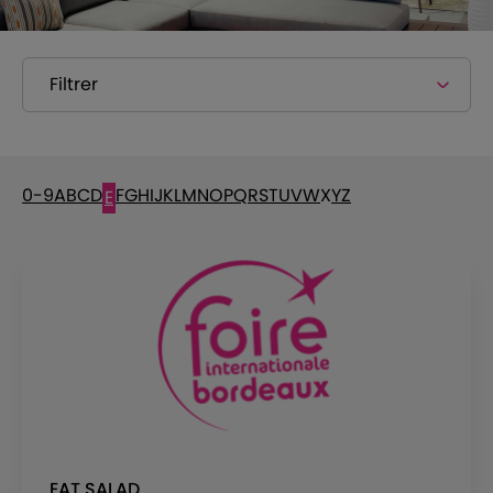
Filtrer
0-9
A
B
C
D
F
G
H
I
J
K
L
M
N
O
P
Q
R
S
T
U
V
W
X
Y
Z
E
EAT SALAD