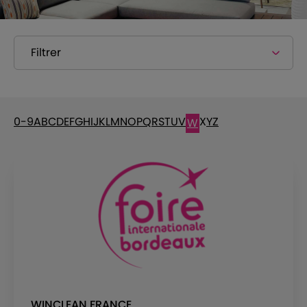
Filtrer
0-9
A
B
C
D
E
F
G
H
I
J
K
L
M
N
O
P
Q
R
S
T
U
V
X
Y
Z
W
WINCLEAN FRANCE