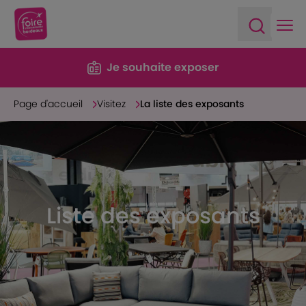
Ope
Open sea
Je souhaite exposer
Page d'accueil
Visitez
La liste des exposants
Liste des exposants