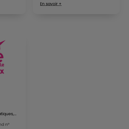
En savoir +
iques,...
and n°