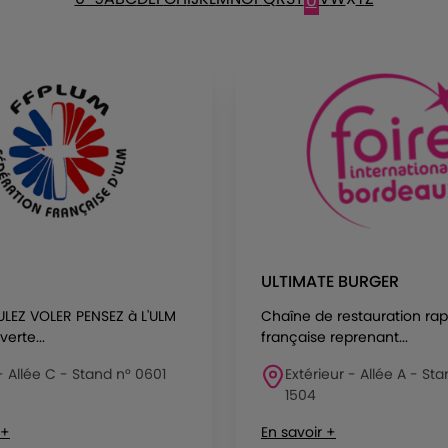
U
ULTIMATE BURGER
LEZ VOLER PENSEZ à L'ULM
Chaîne de restauration rap
erte...
française reprenant...
 - Allée C - Stand n° 0601
Extérieur - Allée A - St
1504
 +
En savoir +