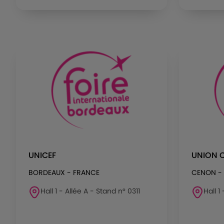
UNICEF
UNION C
BORDEAUX - FRANCE
CENON -
Hall 1 - Allée A - Stand n° 0311
Hall 1