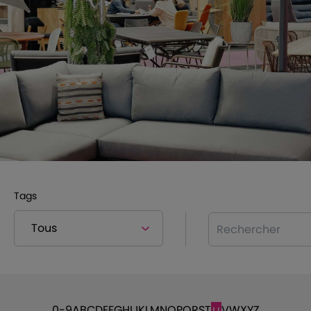
Tags
Rechercher
0-9
A
B
C
D
E
F
G
H
I
J
K
L
M
N
O
P
Q
R
S
T
V
W
X
Y
Z