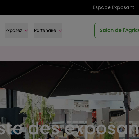
Espace Exposant
Salon de l'Agric
Exposez
Partenaire
iste des exposan