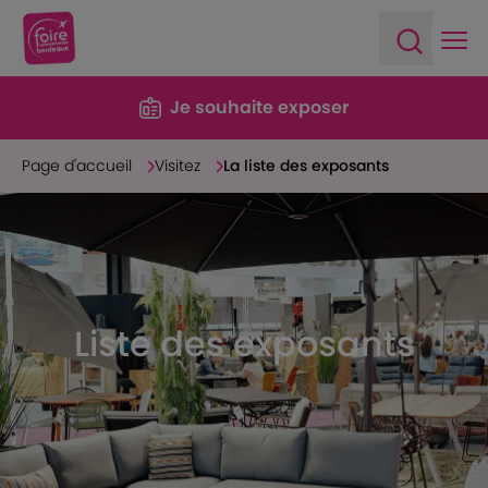
Ope
Open sea
Je souhaite exposer
Page d'accueil
Visitez
La liste des exposants
Liste des exposants