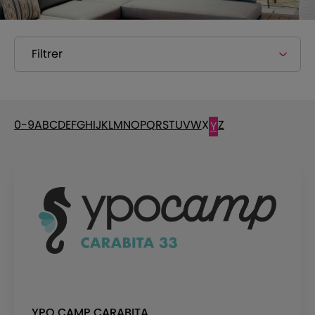
Filtrer
0-9
A
B
C
D
E
F
G
H
I
J
K
L
M
N
O
P
Q
R
S
T
U
V
W
X
Z
Y
YPO CAMP CARABITA