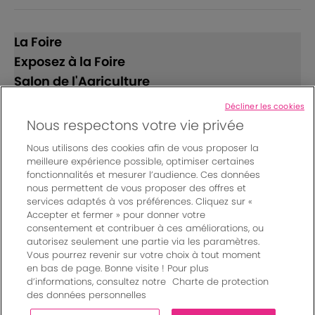
La Foire
Exposez à la Foire
Salon de l'Agriculture
Décliner les cookies
Suivez-nous
Nous respectons votre vie privée
Nous utilisons des cookies afin de vous proposer la
meilleure expérience possible, optimiser certaines
fonctionnalités et mesurer l’audience. Ces données
nous permettent de vous proposer des offres et
services adaptés à vos préférences. Cliquez sur «
Accepter et fermer » pour donner votre
© Bordeaux Events And More | Rue Jean Samazeuilh - CS
consentement et contribuer à ces améliorations, ou
autorisez seulement une partie via les paramètres.
20088 - 33070 Bordeaux cedex - France
Vous pourrez revenir sur votre choix à tout moment
Mentions légales
|
en bas de page. Bonne visite ! Pour plus
Règlement général des manifestations
|
d’informations, consultez notre
Charte de protection
Un événement organisé par Bordeaux Events And More
|
des données personnelles
Charte de protection des données personnelles
|
Paramètres des cookies