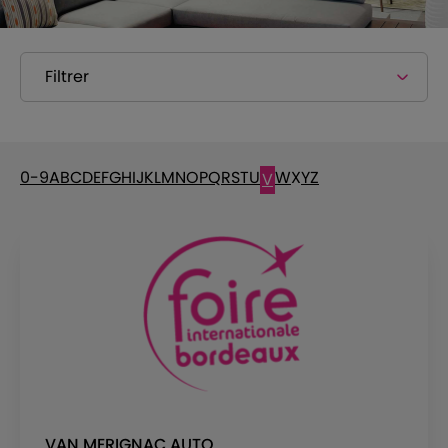
Filtrer
0-9
A
B
C
D
E
F
G
H
I
J
K
L
M
N
O
P
Q
R
S
T
U
W
X
Y
Z
V
VAN MERIGNAC AUTO