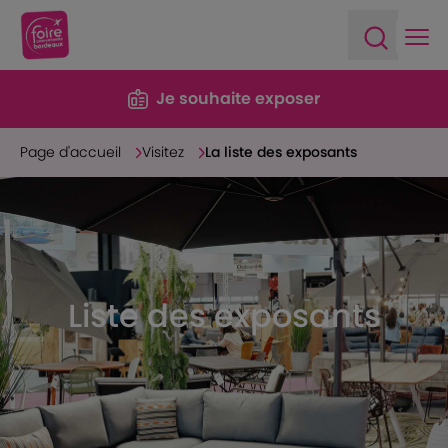
Ope
Open sea
Je souhaite exposer
Page d'accueil
Visitez
La liste des exposants
Liste des exposants