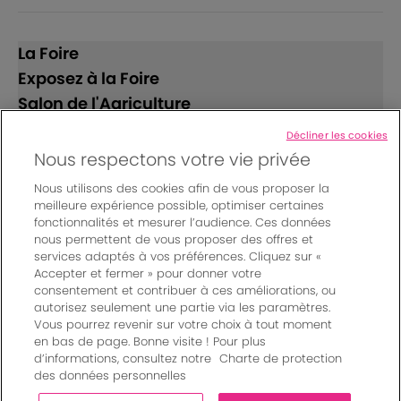
La Foire
Exposez à la Foire
Salon de l'Agriculture
Décliner les cookies
Suivez-nous
Nous respectons votre vie privée
Nous utilisons des cookies afin de vous proposer la
meilleure expérience possible, optimiser certaines
fonctionnalités et mesurer l’audience. Ces données
nous permettent de vous proposer des offres et
services adaptés à vos préférences. Cliquez sur «
Accepter et fermer » pour donner votre
© Bordeaux Events And More | Rue Jean Samazeuilh - CS
consentement et contribuer à ces améliorations, ou
autorisez seulement une partie via les paramètres.
20088 - 33070 Bordeaux cedex - France
Vous pourrez revenir sur votre choix à tout moment
Mentions légales
|
en bas de page. Bonne visite ! Pour plus
Règlement général des manifestations
|
d’informations, consultez notre
Charte de protection
Un événement organisé par Bordeaux Events And More
|
des données personnelles
Charte de protection des données personnelles
|
Paramètres des cookies