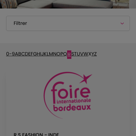
Filtrer
0-9
A
B
C
D
E
F
G
H
I
J
K
L
M
N
O
P
Q
S
T
U
V
W
X
Y
Z
R
R.S FASHION - INDE