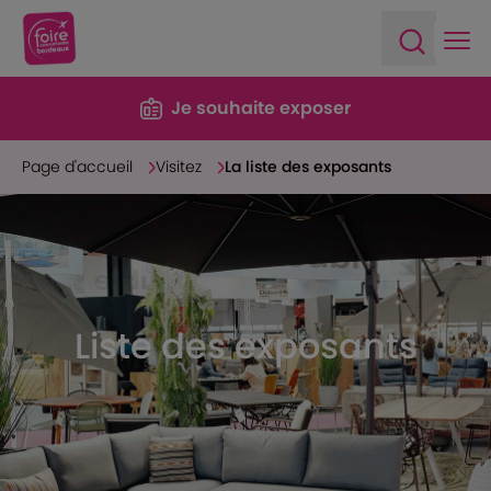
Ope
Open sea
Je souhaite exposer
Page d'accueil
Visitez
La liste des exposants
Liste des exposants