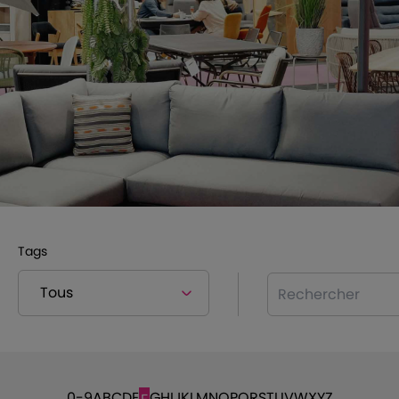
Tags
Rechercher
0-9
A
B
C
D
E
G
H
I
J
K
L
M
N
O
P
Q
R
S
T
U
V
W
X
Y
Z