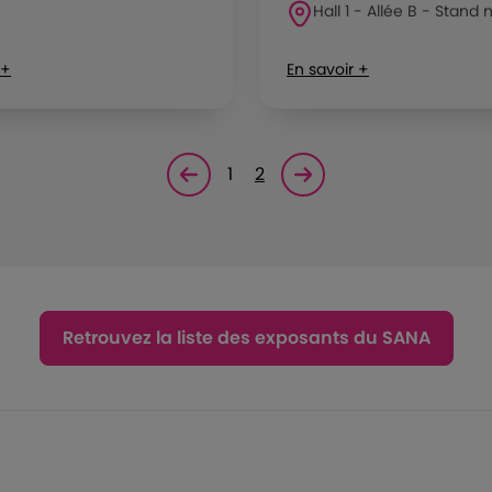
Hall 1 - Allée B - Stand 
 +
En savoir +
1
2
Page précédente
Page suivante<
Retrouvez la liste des exposants du SANA