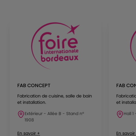
FAB CONCEPT
FAB CO
Fabrication de cuisine, salle de bain
Fabricati
et installation.
et install
Extérieur - Allée B - Stand n°
Hall 1
1908
En savoir +
En savoir