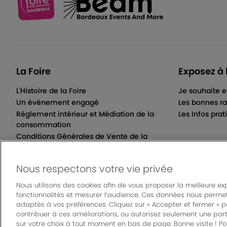
La Foire
Exposez à 
L'Histoire de la Foire
Je souhaite e
Un événement engagé
Les bonnes ra
Règlement intérieur et Médiation de la
Les Infos prat
consommation
Conditions Générales de Vente de la
Billetterie Électronique
Nous respectons votre vie privée
Nous utilisons des cookies afin de vous proposer la meilleure ex
fonctionnalités et mesurer l’audience. Ces données nous permet
© Bordeaux Even
adaptés à vos préférences. Cliquez sur « Accepter et fermer » 
Mentions légales
|
Règlement général des manifes
contribuer à ces améliorations, ou autorisez seulement une part
sur votre choix à tout moment en bas de page. Bonne visite ! Pou