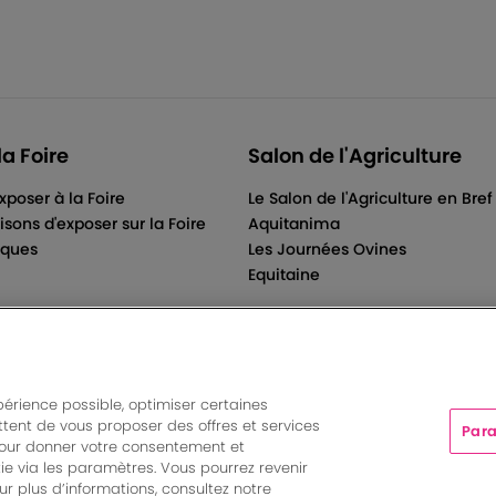
la Foire
Salon de l'Agriculture
xposer à la Foire
Le Salon de l'Agriculture en Bref
isons d'exposer sur la Foire
Aquitanima
iques
Les Journées Ovines
Equitaine
périence possible, optimiser certaines
tent de vous proposer des offres et services
Para
ts And More | Rue Jean Samazeuilh - CS 20088 - 33070 Bordeau
pour donner votre consentement et
tations
|
Un événement organisé par Bordeaux Events And More
ie via les paramètres. Vous pourrez revenir
Paramètres des cookies
r plus d’informations, consultez notre