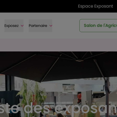
Espace Exposant
Salon de l'Agric
Exposez
Partenaire
iste des exposan