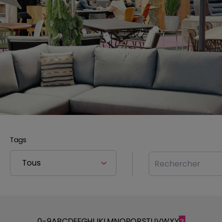
Tags
Rechercher
0-9
A
B
C
D
E
F
G
H
I
J
K
L
M
N
O
P
Q
R
S
T
U
V
W
X
Y