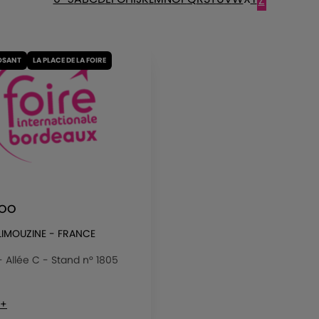
Z
OSANT
LA PLACE DE LA FOIRE
TOO
 LIMOUZINE - FRANCE
 - Allée C - Stand n° 1805
 +