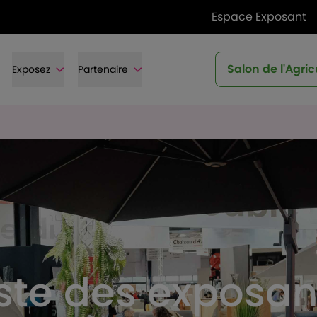
Espace Exposant
Salon de l'Agric
Exposez
Partenaire
iste des exposan