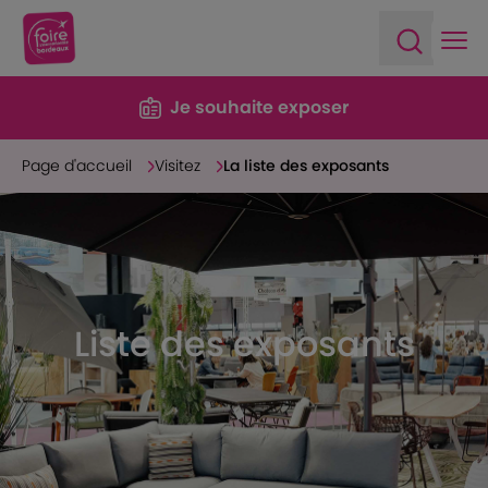
Ope
Open sea
Je souhaite exposer
Page d'accueil
Visitez
La liste des exposants
Liste des exposants