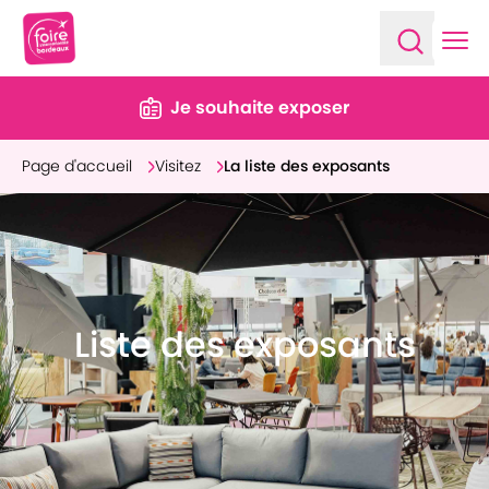
Ope
Open sea
Je souhaite exposer
Page d'accueil
Visitez
La liste des exposants
Liste des exposants