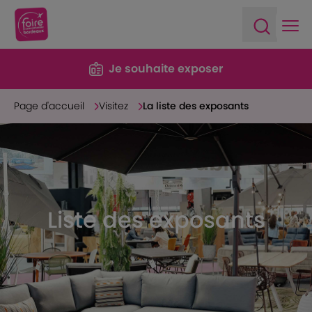
Ope
Open sea
Je souhaite exposer
Page d'accueil
Visitez
La liste des exposants
Liste des exposants