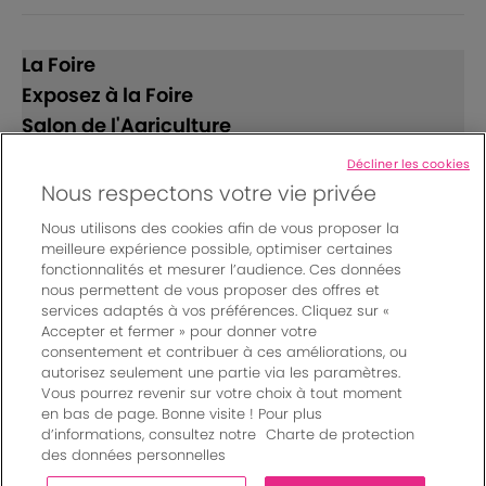
La Foire
Exposez à la Foire
Salon de l'Agriculture
Décliner les cookies
Suivez-nous
Nous respectons votre vie privée
Nous utilisons des cookies afin de vous proposer la
meilleure expérience possible, optimiser certaines
fonctionnalités et mesurer l’audience. Ces données
nous permettent de vous proposer des offres et
services adaptés à vos préférences. Cliquez sur «
Accepter et fermer » pour donner votre
© Bordeaux Events And More | Rue Jean Samazeuilh - CS
consentement et contribuer à ces améliorations, ou
autorisez seulement une partie via les paramètres.
20088 - 33070 Bordeaux cedex - France
Vous pourrez revenir sur votre choix à tout moment
Mentions légales
|
en bas de page. Bonne visite ! Pour plus
Règlement général des manifestations
|
d’informations, consultez notre
Charte de protection
Un événement organisé par Bordeaux Events And More
|
des données personnelles
Charte de protection des données personnelles
|
Paramètres des cookies