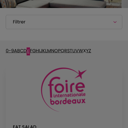
Filtrer
0-9
A
B
C
D
F
G
H
I
J
K
L
M
N
O
P
Q
R
S
T
U
V
W
X
Y
Z
E
EAT SALAD