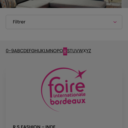
Filtrer
0-9
A
B
C
D
E
F
G
H
I
J
K
L
M
N
O
P
Q
S
T
U
V
W
X
Y
Z
R
R.S FASHION - INDE