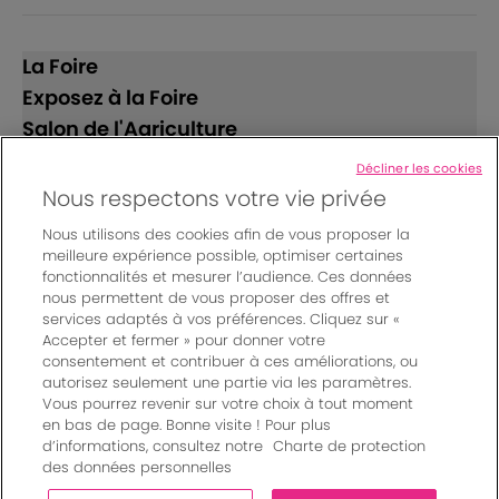
La Foire
Exposez à la Foire
Salon de l'Agriculture
Décliner les cookies
Suivez-nous
Nous respectons votre vie privée
Nous utilisons des cookies afin de vous proposer la
meilleure expérience possible, optimiser certaines
fonctionnalités et mesurer l’audience. Ces données
nous permettent de vous proposer des offres et
services adaptés à vos préférences. Cliquez sur «
Accepter et fermer » pour donner votre
© Bordeaux Events And More | Rue Jean Samazeuilh - CS
consentement et contribuer à ces améliorations, ou
autorisez seulement une partie via les paramètres.
20088 - 33070 Bordeaux cedex - France
Vous pourrez revenir sur votre choix à tout moment
Mentions légales
|
en bas de page. Bonne visite ! Pour plus
Règlement général des manifestations
|
d’informations, consultez notre
Charte de protection
Un événement organisé par Bordeaux Events And More
|
des données personnelles
Charte de protection des données personnelles
|
Paramètres des cookies