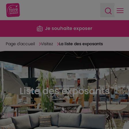
Ope
Open sea
Je souhaite exposer
Page d'accueil
Visitez
La liste des exposants
Liste des exposants