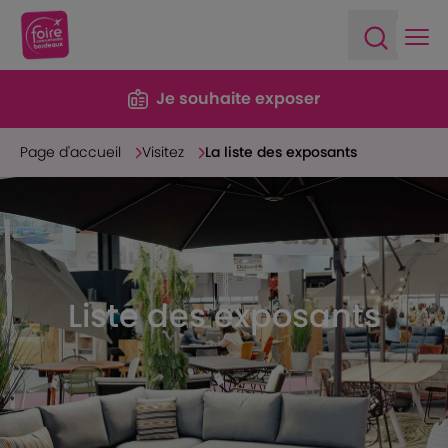
Ope
Open sea
Je souhaite exposer
Page d'accueil
Visitez
La liste des exposants
Liste des exposants