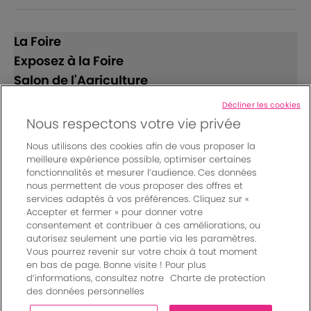
La Foire
Exposez à la Foire
Salon de l'Agriculture
Décliner les cookies
Suivez-nous
Nous respectons votre vie privée
Nous utilisons des cookies afin de vous proposer la
meilleure expérience possible, optimiser certaines
fonctionnalités et mesurer l’audience. Ces données
nous permettent de vous proposer des offres et
services adaptés à vos préférences. Cliquez sur «
Accepter et fermer » pour donner votre
© Bordeaux Events And More | Rue Jean Samazeuilh - CS
consentement et contribuer à ces améliorations, ou
autorisez seulement une partie via les paramètres.
20088 - 33070 Bordeaux cedex - France
Vous pourrez revenir sur votre choix à tout moment
Mentions légales
|
en bas de page. Bonne visite ! Pour plus
Règlement général des manifestations
|
d’informations, consultez notre
Charte de protection
Un événement organisé par Bordeaux Events And More
|
des données personnelles
Charte de protection des données personnelles
|
Paramètres des cookies