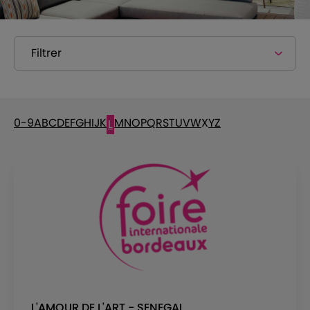
Filtrer
0-9
A
B
C
D
E
F
G
H
I
J
K
M
N
O
P
Q
R
S
T
U
V
W
X
Y
Z
L
L'AMOUR DE L'ART - SENEGAL