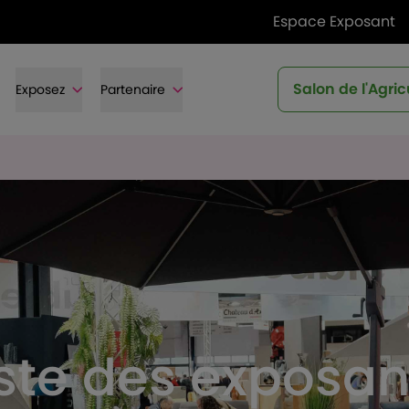
Espace Exposant
Salon de l'Agric
Exposez
Partenaire
iste des exposan