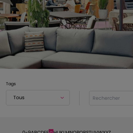
Tags
Rechercher
0-9
A
B
C
D
E
F
H
I
J
K
L
M
N
O
P
Q
R
S
T
U
V
W
X
Y
Z