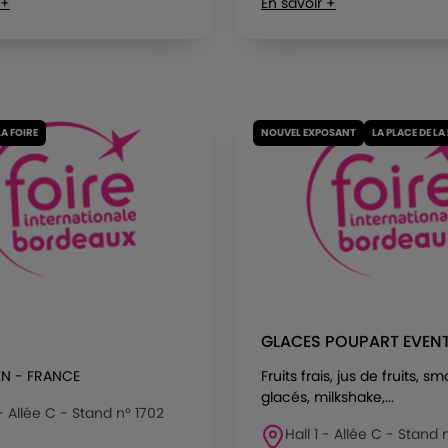
 +
En savoir +
LA FOIRE
NOUVEL EXPOSANT
LA PLACE DE LA
GLACES POUPART EVEN
EN - FRANCE
Fruits frais, jus de fruits, s
glacés, milkshake,...
 - Allée C - Stand n° 1702
Hall 1 - Allée C - Stand 