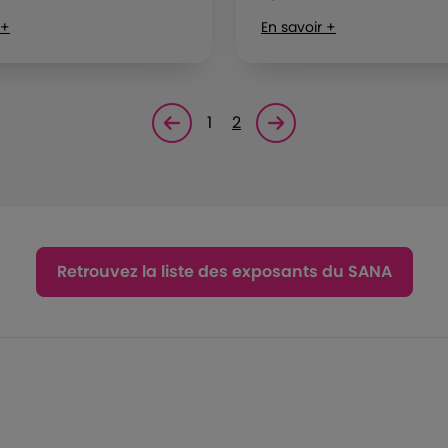
 +
En savoir +
1
2
Page précédente
Page suivante<
Retrouvez la liste des exposants du SANA