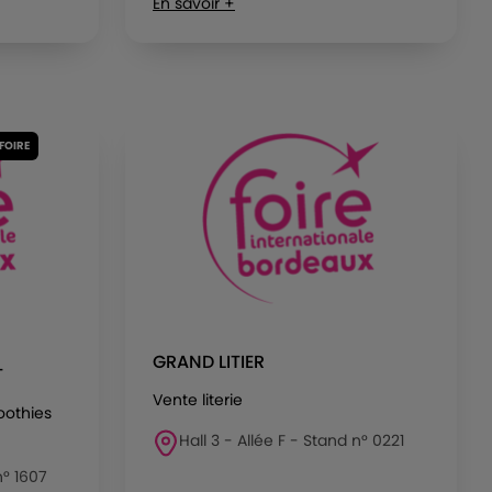
En savoir +
 FOIRE
GRAND LITIER
T
Vente literie
moothies
Hall 3 - Allée F - Stand n° 0221
n° 1607