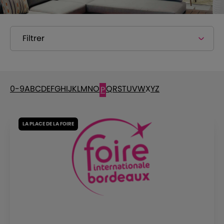
Filtrer
0-9
A
B
C
D
E
F
G
H
I
J
K
L
M
N
O
Q
R
S
T
U
V
W
X
Y
Z
P
LA PLACE DE LA FOIRE