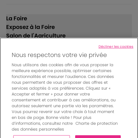
La Foire
Exposez à la Foire
Salon de l'Agriculture
Décliner les cookies
Suivez-nous
Nous respectons votre vie privée
Nous utilisons des cookies afin de vous proposer la
meilleure expérience possible, optimiser certaines
fonctionnalités et mesurer l’audience. Ces données
nous permettent de vous proposer des offres et
services adaptés à vos préférences. Cliquez sur «
Accepter et fermer » pour donner votre
© Bordeaux Events And More | Rue Jean Samazeuilh - CS
consentement et contribuer à ces améliorations, ou
autorisez seulement une partie via les paramètres.
20088 - 33070 Bordeaux cedex - France
Vous pourrez revenir sur votre choix à tout moment
Mentions légales
|
en bas de page. Bonne visite ! Pour plus
Règlement général des manifestations
|
d’informations, consultez notre
Charte de protection
Un événement organisé par Bordeaux Events And More
|
des données personnelles
Charte de protection des données personnelles
|
Paramètres des cookies