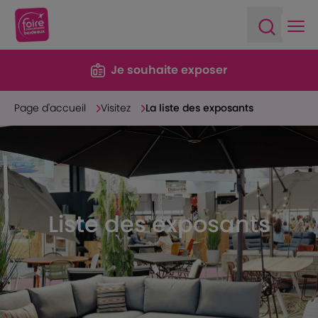
Ope
Open sea
Je souhaite exposer
Page d'accueil
Visitez
La liste des exposants
Liste des exposants