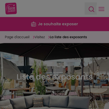
Ope
Open sea
Je souhaite exposer
Page d'accueil
Visitez
La liste des exposants
Liste des exposants