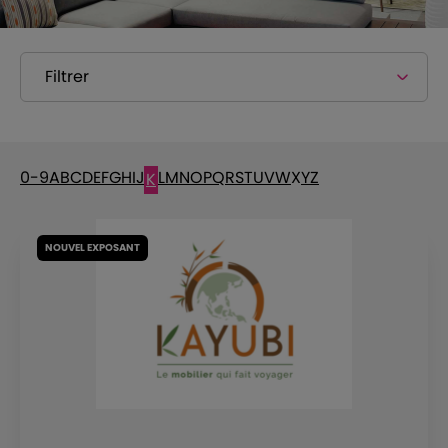
Filtrer
0-9
A
B
C
D
E
F
G
H
I
J
L
M
N
O
P
Q
R
S
T
U
V
W
X
Y
Z
K
NOUVEL EXPOSANT