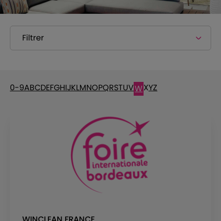
Filtrer
0-9
A
B
C
D
E
F
G
H
I
J
K
L
M
N
O
P
Q
R
S
T
U
V
X
Y
Z
W
WINCLEAN FRANCE