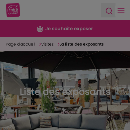
Ope
Open sea
Je souhaite exposer
Page d'accueil
Visitez
La liste des exposants
Liste des exposants