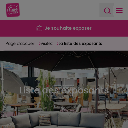
Ope
Open sea
Je souhaite exposer
Page d'accueil
Visitez
La liste des exposants
Liste des exposants