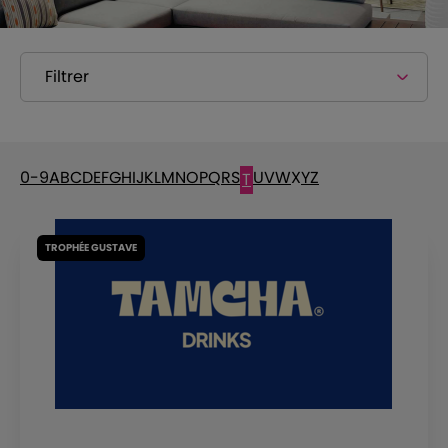
Filtrer
0-9
A
B
C
D
E
F
G
H
I
J
K
L
M
N
O
P
Q
R
S
U
V
W
X
Y
Z
T
TROPHÉE GUSTAVE