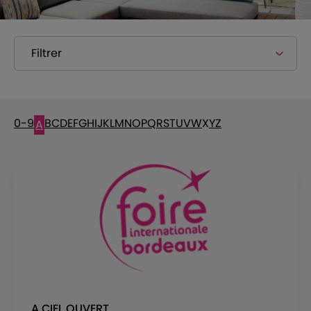
Filtrer
0-9
B
C
D
E
F
G
H
I
J
K
L
M
N
O
P
Q
R
S
T
U
V
W
X
Y
Z
A
A CIEL OUVERT