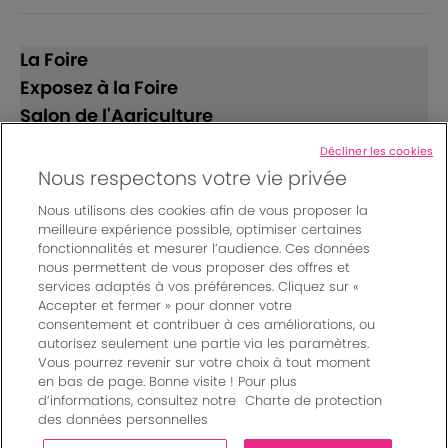
La Foire
Exposez à la Foire
Salon de l'Agriculture
Décliner les cookies
Suivez-nous
Nous respectons votre vie privée
Nous utilisons des cookies afin de vous proposer la
meilleure expérience possible, optimiser certaines
fonctionnalités et mesurer l’audience. Ces données
nous permettent de vous proposer des offres et
services adaptés à vos préférences. Cliquez sur «
Accepter et fermer » pour donner votre
© Bordeaux Events And More | Rue Jean Samazeuilh - CS
consentement et contribuer à ces améliorations, ou
autorisez seulement une partie via les paramètres.
20088 - 33070 Bordeaux cedex - France
Vous pourrez revenir sur votre choix à tout moment
Mentions légales
|
en bas de page. Bonne visite ! Pour plus
Règlement général des manifestations
|
d’informations, consultez notre
Charte de protection
Un événement organisé par Bordeaux Events And More
|
des données personnelles
Charte de protection des données personnelles
|
Paramètres des cookies