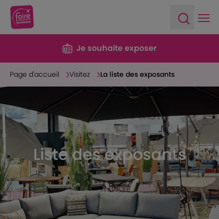
Ope
Open sea
Je souhaite exposer
Page d'accueil
Visitez
La liste des exposants
Liste des exposants